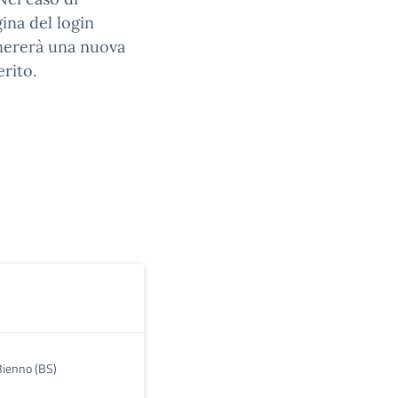
ina del login
enererà una nuova
erito.
Bienno (BS)