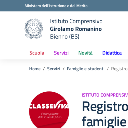
Vai ai contenuti
Vai al menu di navigazione
Vai al footer
Ministero dell'Istruzione e del Merito
Istituto Comprensivo
Girolamo Romanino
e della scuola
Bienno (BS)
— Visita la pagina iniziale del
Scuola
Servizi
Novità
Didattica
Home
Servizi
Famiglie e studenti
Registro
ISTITUTO COMPRENSI
Registro
famiglie