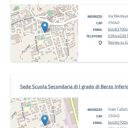
Via Nikolay
INDIRIZZO
25040
CAP
bsic83700x@
EMAIL
03644036
TELEFONO
Naviga su 
Sede Scuola Secondaria di I grado di Berzo Inferi
Viale Caduti
INDIRIZZO
25040
CAP
bsic83700x@
EMAIL