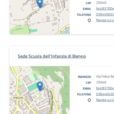
25040
CAP
bsic83700x@
EMAIL
03644065
TELEFONO
Naviga su 
Sede Scuola dell'Infanzia di Bienno
Via Felice B
INDIRIZZO
25040
CAP
bsic83700x@
EMAIL
03644045
TELEFONO
Naviga su 