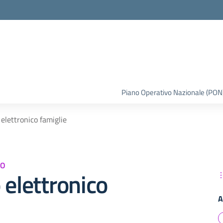
la scuola
Piano Operativo Nazionale (PON
 elettronico famiglie
VO
 elettronico
A