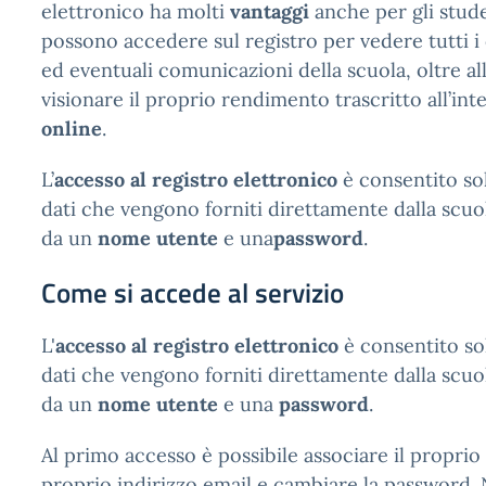
elettronico ha molti
vantaggi
anche per gli stude
possono accedere sul registro per vedere tutti i
ed eventuali comunicazioni della scuola, oltre all
visionare il proprio rendimento trascritto all’in
online
.
L’
accesso al registro elettronico
è consentito sol
dati che vengono forniti direttamente dalla scuol
da un
nome utente
e una
password
.
Come si accede al servizio
L'
accesso al registro elettronico
è consentito so
dati che vengono forniti direttamente dalla scuol
da un
nome utente
e una
password
.
Al primo accesso è possibile associare il propri
proprio indirizzo email e cambiare la password. 