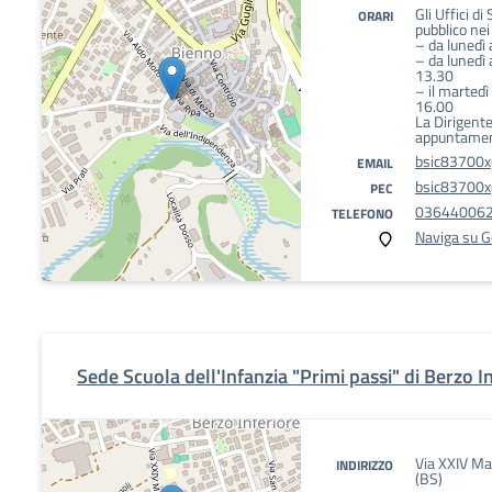
Gli Uffici di
ORARI
pubblico nei
– da lunedì 
– da lunedì 
13.30
– il martedì 
16.00
La Dirigente
appuntamen
bsic83700x@
EMAIL
bsic83700x@
PEC
03644006
TELEFONO
Naviga su 
Sede Scuola dell'Infanzia "Primi passi" di Berzo I
Via XXIV Ma
INDIRIZZO
(BS)