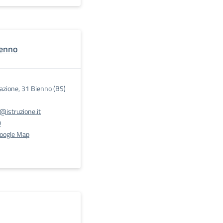
ienno
razione, 31 Bienno (BS)
istruzione.it
0
Google Map