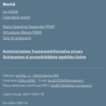
Novità
Le notizie
Calendario eventi
Piano Operativo Nazionale (PON)
Attuazione Misure PNRR
Tutti gli argomenti
Amministrazione Trasparente
Informativa privacy
Dichiarazione di accessibilità
Note legali
Albo Online
Indirizzo:
Via Ripa, 2 - 25040 Bienno (BS)
Centralino:
0364 40062
Email:
bsic83700x@istruzione.it
Posta elettronica certificata (PEC):
bsic83700x@pec.istruzione.it
Codice fiscale: 90011950178
Fax 0364 306719