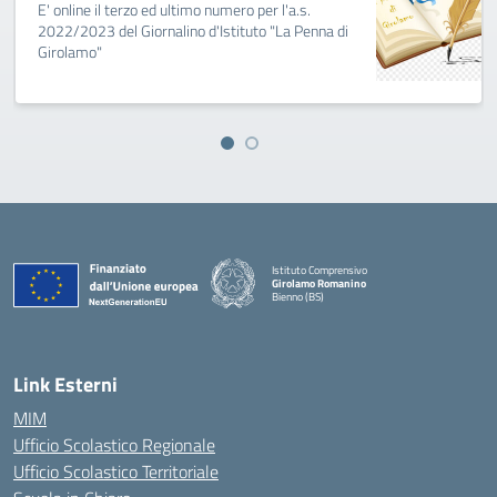
E' online il terzo ed ultimo numero per l'a.s.
2022/2023 del Giornalino d'Istituto "La Penna di
Girolamo"
Istituto Comprensivo
Girolamo Romanino
Bienno (BS)
— Visita la pagina iniziale della scuola
Link Esterni
MIM
Ufficio Scolastico Regionale
Ufficio Scolastico Territoriale