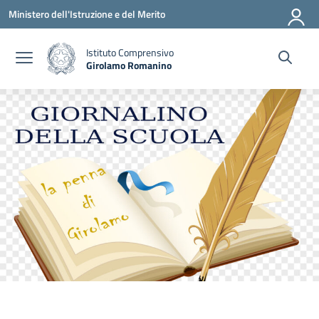
Vai ai contenuti
Vai al menu di navigazione
Vai al footer
Ministero dell'Istruzione e del Merito
Istituto Comprensivo
Girolamo Romanino
— Visita la pagina iniziale della scuola