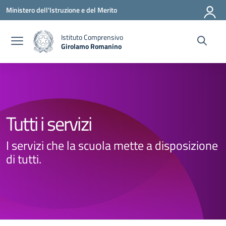
Vai ai contenuti
Vai al menu di navigazione
Vai al footer
Ministero dell'Istruzione e del Merito
Istituto Comprensivo
Girolamo Romanino
— Visita la pagina iniziale della scuola
Tutti i servizi
I servizi che la scuola mette a disposizione
di tutti.