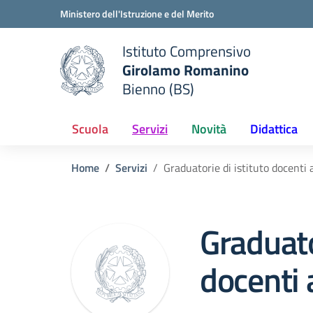
Vai ai contenuti
Vai al menu di navigazione
Vai al footer
Ministero dell'Istruzione e del Merito
Istituto Comprensivo
Girolamo Romanino
e della scuola
Bienno (BS)
— Visita la pagina iniziale del
Scuola
Servizi
Novità
Didattica
Home
Servizi
Graduatorie di istituto docenti
Graduato
docenti 