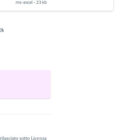
ms-excel - 23 kb
24
rilasciato sotto Licenza