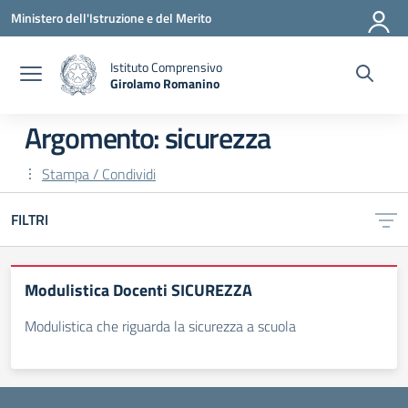
Vai ai contenuti
Vai al menu di navigazione
Vai al footer
Ministero dell'Istruzione e del Merito
Istituto Comprensivo
Girolamo Romanino
— Visita la pagina iniziale della scuola
Argomento: sicurezza
Stampa / Condividi
FILTRI
Modulistica Docenti SICUREZZA
Modulistica che riguarda la sicurezza a scuola