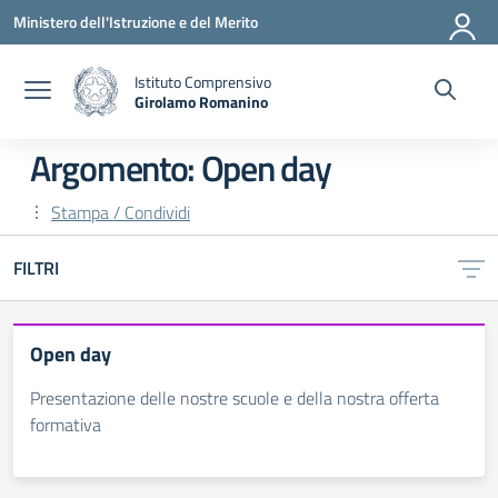
Vai ai contenuti
Vai al menu di navigazione
Vai al footer
Ministero dell'Istruzione e del Merito
Istituto Comprensivo
Girolamo Romanino
— Visita la pagina iniziale della scuola
Argomento: Open day
Stampa / Condividi
FILTRI
Open day
Presentazione delle nostre scuole e della nostra offerta
formativa