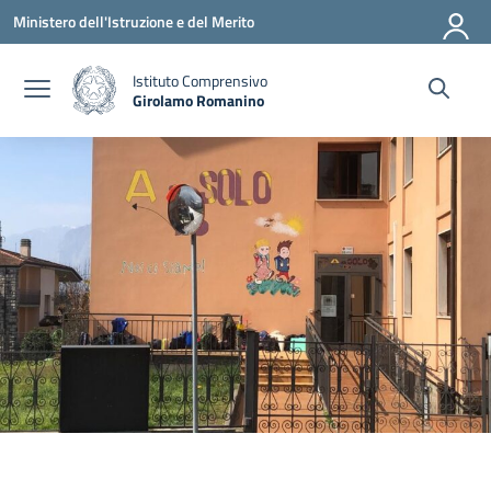
Vai ai contenuti
Vai al menu di navigazione
Vai al footer
Ministero dell'Istruzione e del Merito
Istituto Comprensivo
Girolamo Romanino
— Visita la pagina iniziale della scuola