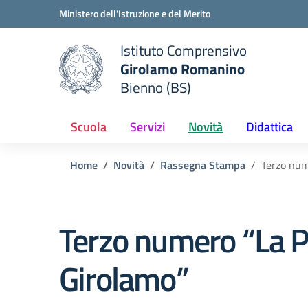
Vai ai contenuti
Vai al menu di navigazione
Vai al footer
Ministero dell'Istruzione e del Merito
Istituto Comprensivo
Girolamo Romanino
e della scuola
Bienno (BS)
— Visita la pagina iniziale del
Scuola
Servizi
Novità
Didattica
Home
Novità
Rassegna Stampa
Terzo num
Terzo numero “La P
Girolamo”