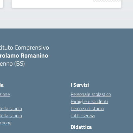
tituto Comprensivo
irolamo Romanino
ienno (BS)
Visita la pagina iniziale della scuola
la
I Servizi
zione
Personale scolastico
Famiglie e studenti
della scuola
Percorsi di studio
della scuola
Tutti i servizi
azione
Didattica