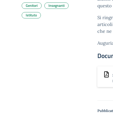
Genitori
Insegnanti
questo 
Istituto
Si ring
articol
che ne 
Auguria
Docu
Pubblicat