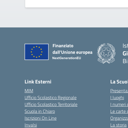
Is
G
B
— 
Link Esterni
La Scuo
MIM
Presenta
Ufficio Scolastico Regionale
I luoghi
Ufficio Scolastico Territoriale
I numeri 
Scuola in Chiaro
Le carte 
Iscrizioni On Line
Organizz
Invalsi
La storia