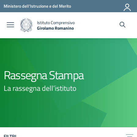
Vai ai contenuti
Vai al menu di navigazione
Vai al footer
Ministero dell'Istruzione e del Merito
Istituto Comprensivo
Girolamo Romanino
— Visita la pagina iniziale della scuola
Rassegna Stampa
La rassegna dell’istituto
FILTRI