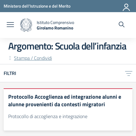
Vai ai contenuti
Vai al menu di navigazione
Vai al footer
Ministero dell'Istruzione e del Merito
Istituto Comprensivo
Girolamo Romanino
— Visita la pagina iniziale della scuola
Argomento: Scuola dell’infanzia
Stampa / Condividi
FILTRI
Protocollo Accoglienza ed integrazione alunni e
alunne provenienti da contesti migratori
Protocollo di accoglienza e integrazione