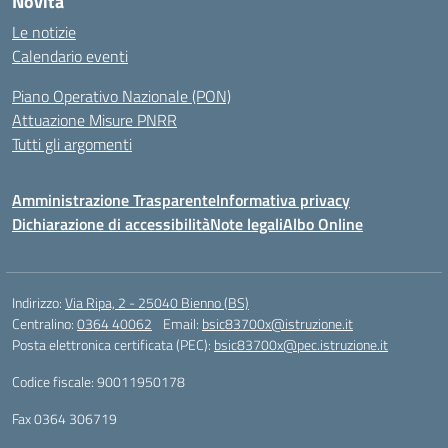
Novità
Le notizie
Calendario eventi
Piano Operativo Nazionale (PON)
Attuazione Misure PNRR
Tutti gli argomenti
Amministrazione Trasparente
Informativa privacy
Dichiarazione di accessibilità
Note legali
Albo Online
Indirizzo:
Via Ripa, 2 - 25040 Bienno (BS)
Centralino:
0364 40062
Email:
bsic83700x@istruzione.it
Posta elettronica certificata (PEC):
bsic83700x@pec.istruzione.it
Codice fiscale: 90011950178
Fax 0364 306719