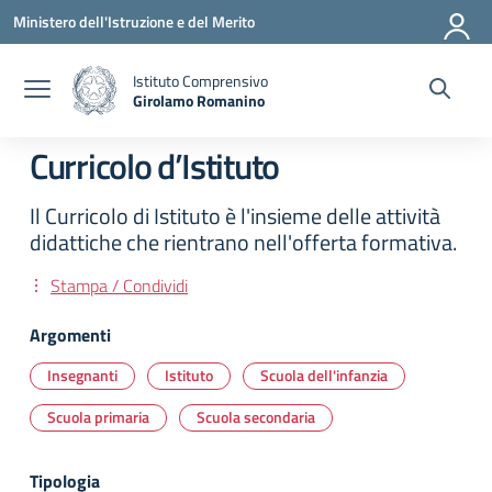
Vai ai contenuti
Vai al menu di navigazione
Vai al footer
Ministero dell'Istruzione e del Merito
Istituto Comprensivo
Girolamo Romanino
— Visita la pagina iniziale della scuola
Curricolo d’Istituto
Il Curricolo di Istituto è l'insieme delle attività
didattiche che rientrano nell'offerta formativa.
Stampa / Condividi
Argomenti
Insegnanti
Istituto
Scuola dell'infanzia
Scuola primaria
Scuola secondaria
Tipologia