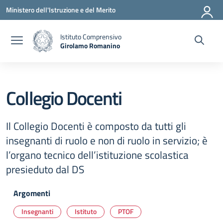
Vai ai contenuti
Vai al menu di navigazione
Vai al footer
Ministero dell'Istruzione e del Merito
Istituto Comprensivo
Girolamo Romanino
— Visita la pagina iniziale della scuola
Collegio Docenti
Il Collegio Docenti è composto da tutti gli
insegnanti di ruolo e non di ruolo in servizio; è
l’organo tecnico dell’istituzione scolastica
presieduto dal DS
Argomenti
Insegnanti
Istituto
PTOF