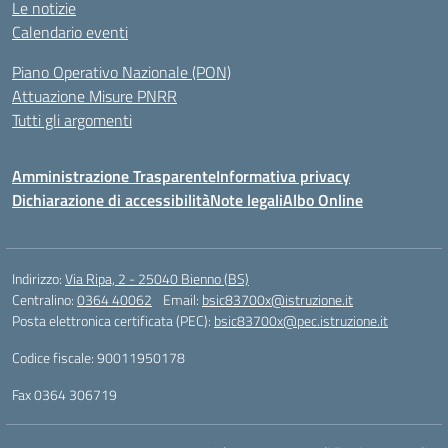
Le notizie
Calendario eventi
Piano Operativo Nazionale (PON)
Attuazione Misure PNRR
Tutti gli argomenti
Amministrazione Trasparente
Informativa privacy
Dichiarazione di accessibilità
Note legali
Albo Online
Indirizzo:
Via Ripa, 2 - 25040 Bienno (BS)
Centralino:
0364 40062
Email:
bsic83700x@istruzione.it
Posta elettronica certificata (PEC):
bsic83700x@pec.istruzione.it
Codice fiscale: 90011950178
Fax 0364 306719