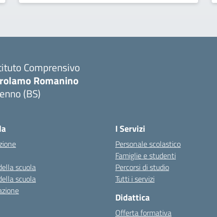
tituto Comprensivo
irolamo Romanino
ienno (BS)
Visita la pagina iniziale della scuola
la
I Servizi
zione
Personale scolastico
Famiglie e studenti
della scuola
Percorsi di studio
della scuola
Tutti i servizi
azione
Didattica
Offerta formativa