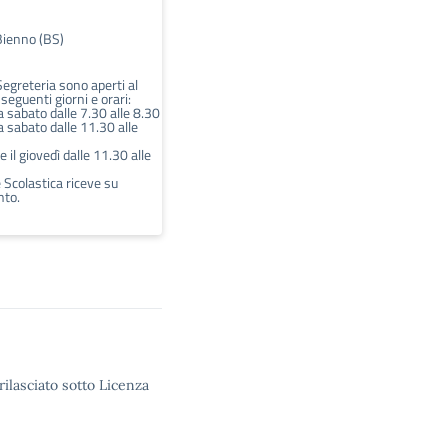
Bienno (BS)
 Segreteria sono aperti al
 seguenti giorni e orari:
a sabato dalle 7.30 alle 8.30
a sabato dalle 11.30 alle
e il giovedì dalle 11.30 alle
 Scolastica riceve su
to.
rilasciato sotto Licenza