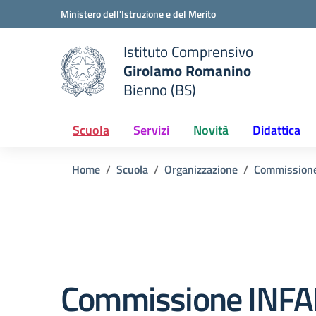
Vai ai contenuti
Vai al menu di navigazione
Vai al footer
Ministero dell'Istruzione e del Merito
Istituto Comprensivo
Girolamo Romanino
e della scuola
Bienno (BS)
— Visita la pagina iniziale del
Scuola
Servizi
Novità
Didattica
Home
Scuola
Organizzazione
Commission
Commissione INFA