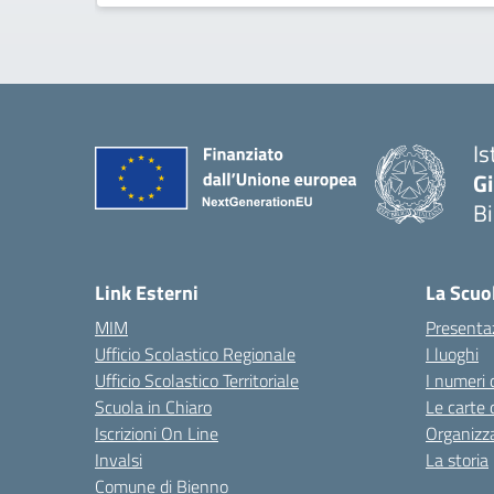
Is
G
B
— 
Link Esterni
La Scuo
MIM
Presenta
Ufficio Scolastico Regionale
I luoghi
Ufficio Scolastico Territoriale
I numeri 
Scuola in Chiaro
Le carte 
Iscrizioni On Line
Organizz
Invalsi
La storia
Comune di Bienno