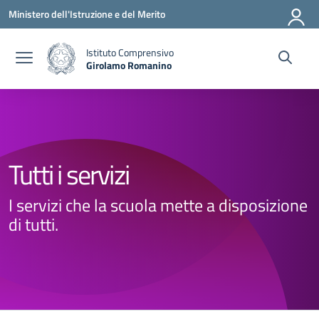
Vai ai contenuti
Vai al menu di navigazione
Vai al footer
Ministero dell'Istruzione e del Merito
Istituto Comprensivo
Girolamo Romanino
— Visita la pagina iniziale della scuola
Tutti i servizi
I servizi che la scuola mette a disposizione
di tutti.