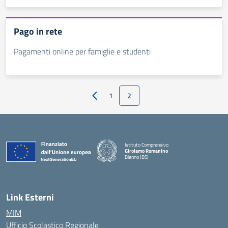
Pago in rete
Pagamenti online per famiglie e studenti
1
2
Pagina precedente
Istituto Comprensivo
Girolamo Romanino
Bienno (BS)
— Visita la pagina iniziale della scuola
Link Esterni
MIM
Ufficio Scolastico Regionale