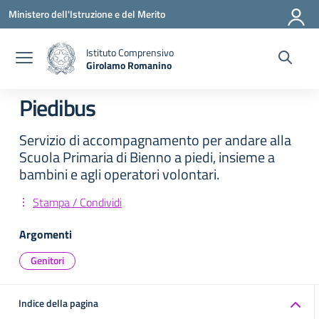
Vai ai contenuti
Vai al menu di navigazione
Vai al footer
Ministero dell'Istruzione e del Merito
Istituto Comprensivo
Girolamo Romanino
— Visita la pagina iniziale della scuola
Piedibus
Servizio di accompagnamento per andare alla
Scuola Primaria di Bienno a piedi, insieme a
bambini e agli operatori volontari.
Stampa / Condividi
Argomenti
Genitori
Indice della pagina