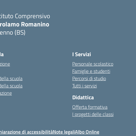
tituto Comprensivo
irolamo Romanino
ienno (BS)
Visita la pagina iniziale della scuola
la
I Servizi
zione
Personale scolastico
Famiglie e studenti
della scuola
Percorsi di studio
della scuola
Tutti i servizi
azione
Didattica
Offerta formativa
I progetti delle classi
hiarazione di accessibilità
Note legali
Albo Online