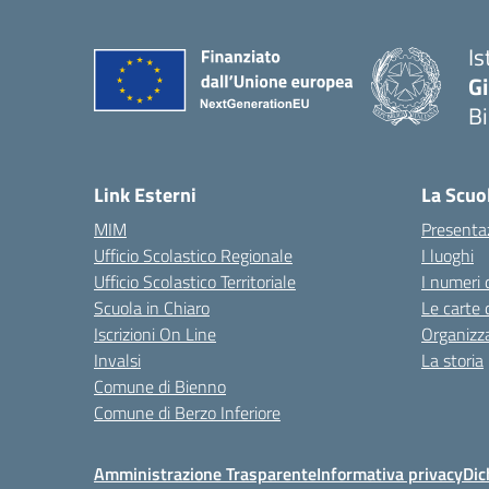
Is
G
B
— 
Link Esterni
La Scuo
MIM
Presenta
Ufficio Scolastico Regionale
I luoghi
Ufficio Scolastico Territoriale
I numeri 
Scuola in Chiaro
Le carte 
Iscrizioni On Line
Organizz
Invalsi
La storia
Comune di Bienno
Comune di Berzo Inferiore
Amministrazione Trasparente
Informativa privacy
Dic