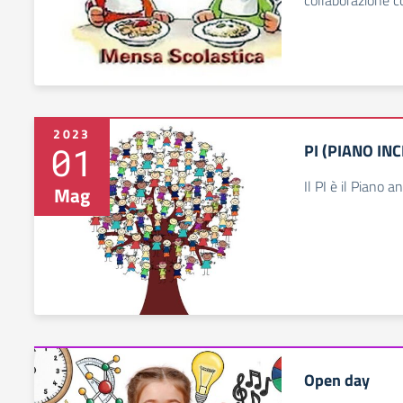
collaborazione c
2023
01
PI (PIANO IN
Il PI è il Piano a
Mag
Open day