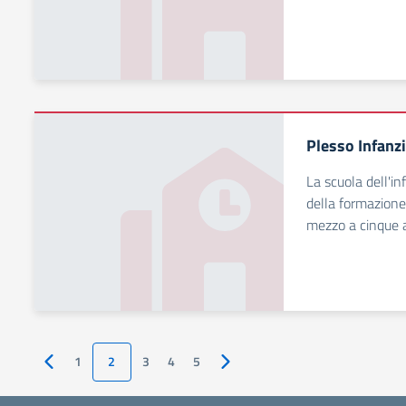
Plesso Infanz
La scuola dell'in
della formazione 
mezzo a cinque 
1
2
3
4
5
Pagina precedente
Pagina successiva