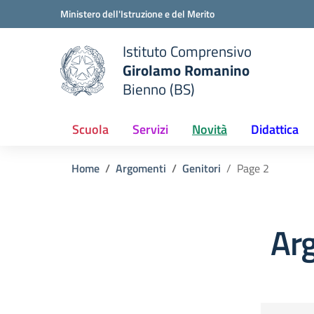
Vai ai contenuti
Vai al menu di navigazione
Vai al footer
Ministero dell'Istruzione e del Merito
Istituto Comprensivo
Girolamo Romanino
e della scuola
Bienno (BS)
— Visita la pagina iniziale del
Scuola
Servizi
Novità
Didattica
Home
Argomenti
Genitori
Page 2
Arg