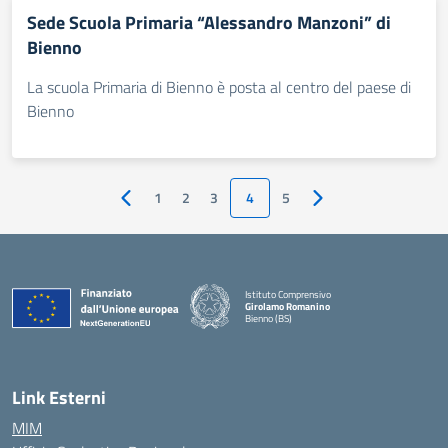
Sede Scuola Primaria “Alessandro Manzoni” di
Bienno
La scuola Primaria di Bienno è posta al centro del paese di
Bienno
1
2
3
4
5
Pagina precedente
Pagina successiva
Istituto Comprensivo
Girolamo Romanino
Bienno (BS)
— Visita la pagina iniziale della scuola
Link Esterni
MIM