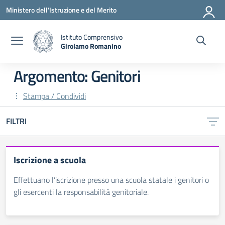
Vai ai contenuti
Vai al menu di navigazione
Vai al footer
Ministero dell'Istruzione e del Merito
Istituto Comprensivo
Girolamo Romanino
— Visita la pagina iniziale della scuola
Argomento: Genitori
Stampa / Condividi
FILTRI
Iscrizione a scuola
Effettuano l’iscrizione presso una scuola statale i genitori o
gli esercenti la responsabilità genitoriale.