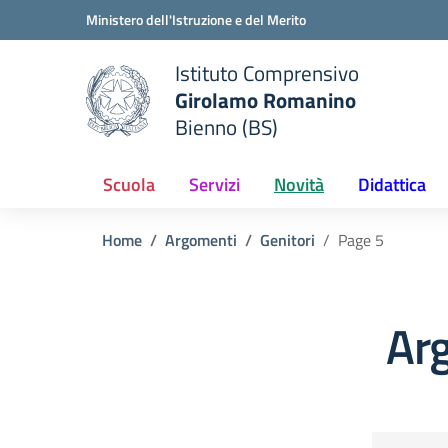
Vai ai contenuti
Vai al menu di navigazione
Vai al footer
Ministero dell'Istruzione e del Merito
Istituto Comprensivo
Girolamo Romanino
e della scuola
Bienno (BS)
— Visita la pagina iniziale del
Scuola
Servizi
Novità
Didattica
Home
Argomenti
Genitori
Page 5
Arg