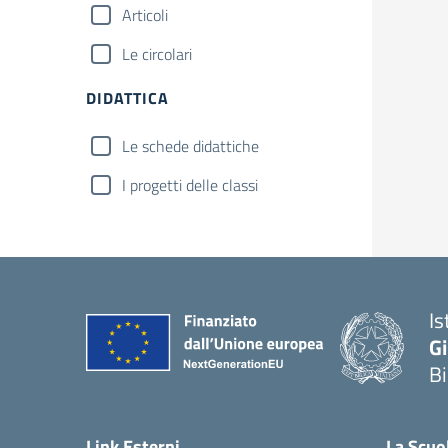
Articoli
Le circolari
DIDATTICA
Le schede didattiche
I progetti delle classi
Is
G
B
— 
Link Esterni
La Scuo