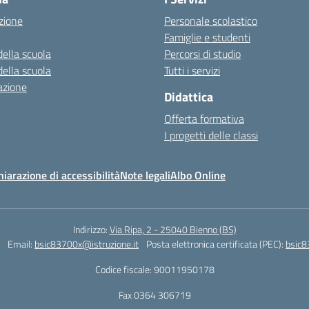
zione
Personale scolastico
Famiglie e studenti
della scuola
Percorsi di studio
della scuola
Tutti i servizi
azione
Didattica
Offerta formativa
I progetti delle classi
hiarazione di accessibilità
Note legali
Albo Online
Indirizzo:
Via Ripa, 2 - 25040 Bienno (BS)
Email:
bsic83700x@istruzione.it
Posta elettronica certificata (PEC):
bsic8
Codice fiscale: 90011950178
Fax 0364 306719