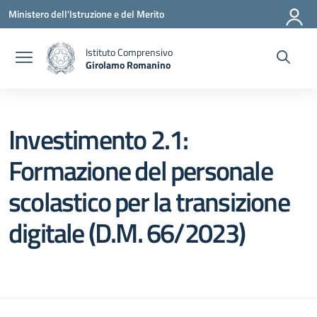
Vai ai contenuti
Vai al menu di navigazione
Vai al footer
Ministero dell'Istruzione e del Merito
Istituto Comprensivo
Girolamo Romanino
— Visita la pagina iniziale della scuola
Investimento 2.1:
Formazione del personale
scolastico per la transizione
digitale (D.M. 66/2023)