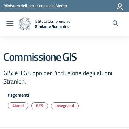
Vai ai contenuti
Vai al menu di navigazione
Vai al footer
Ministero dell'Istruzione e del Merito
Istituto Comprensivo
Girolamo Romanino
— Visita la pagina iniziale della scuola
Commissione GIS
GIS: è il Gruppo per l'inclusione degli alunni
Stranieri.
Argomenti
Alunni
BES
Insegnanti