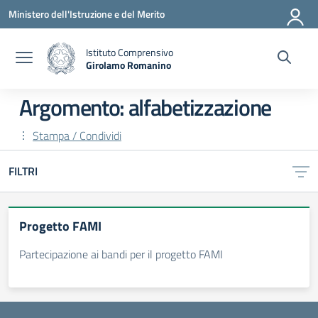
Vai ai contenuti
Vai al menu di navigazione
Vai al footer
Ministero dell'Istruzione e del Merito
Istituto Comprensivo
Girolamo Romanino
— Visita la pagina iniziale della scuola
Argomento: alfabetizzazione
Stampa / Condividi
FILTRI
Progetto FAMI
Partecipazione ai bandi per il progetto FAMI