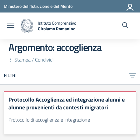
Vai ai contenuti
Vai al menu di navigazione
Vai al footer
Ministero dell'Istruzione e del Merito
Istituto Comprensivo
Girolamo Romanino
— Visita la pagina iniziale della scuola
Argomento: accoglienza
Stampa / Condividi
FILTRI
Protocollo Accoglienza ed integrazione alunni e
alunne provenienti da contesti migratori
Protocollo di accoglienza e integrazione