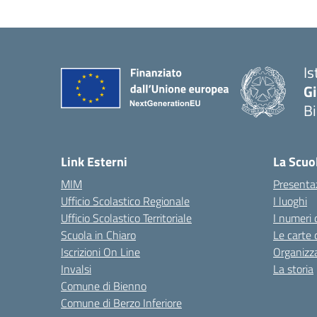
Is
G
B
— 
Link Esterni
La Scuo
MIM
Presenta
Ufficio Scolastico Regionale
I luoghi
Ufficio Scolastico Territoriale
I numeri 
Scuola in Chiaro
Le carte 
Iscrizioni On Line
Organizz
Invalsi
La storia
Comune di Bienno
Comune di Berzo Inferiore