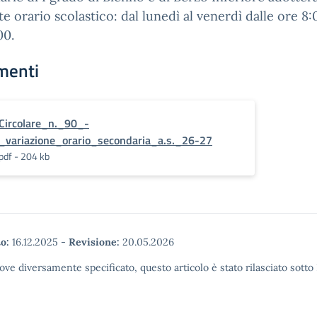
e orario scolastico: dal lunedì al venerdì dalle ore 8:
00.
menti
Circolare_n._90_-
_variazione_orario_secondaria_a.s._26-27
pdf - 204 kb
o:
16.12.2025
-
Revisione:
20.05.2026
ove diversamente specificato, questo articolo è stato rilasciato sott