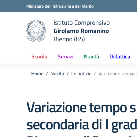
Vai ai contenuti
Vai al menu di navigazione
Vai al footer
Ministero dell'Istruzione e del Merito
Istituto Comprensivo
Girolamo Romanino
e della scuola
Bienno (BS)
— Visita la pagina iniziale del
Scuola
Servizi
Novità
Didattica
Home
Novità
Le notizie
Variazione tempo s
Variazione tempo s
secondaria di I grad