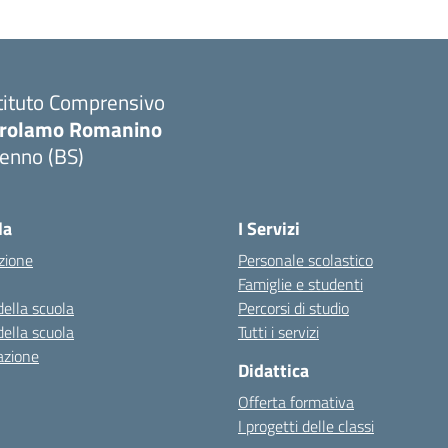
tituto Comprensivo
irolamo Romanino
ienno (BS)
Visita la pagina iniziale della scuola
la
I Servizi
zione
Personale scolastico
Famiglie e studenti
della scuola
Percorsi di studio
della scuola
Tutti i servizi
azione
Didattica
Offerta formativa
I progetti delle classi