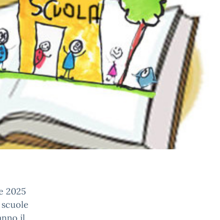
re 2025
 scuole
anno il